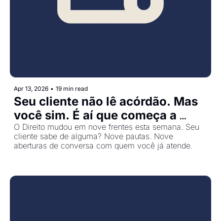
Apr 13, 2026
•
19 min read
Seu cliente não lê acórdão. Mas 
você sim. É aí que começa a 
diferença.
O Direito mudou em nove frentes esta semana. Seu 
cliente sabe de alguma? Nove pautas. Nove 
aberturas de conversa com quem você já atende.